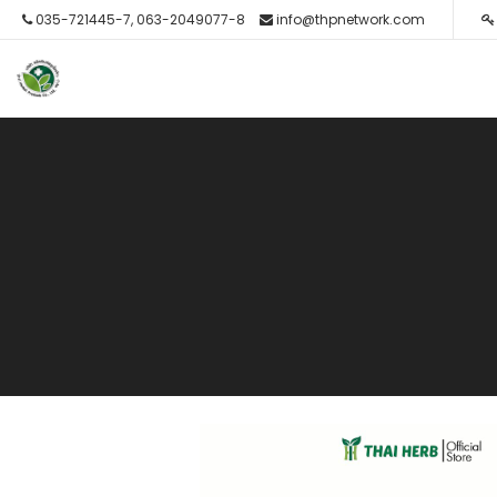
035-721445-7, 063-2049077-8
info@thpnetwork.com